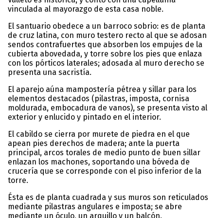
vinculada al mayorazgo de esta casa noble.
El santuario obedece a un barroco sobrio: es de planta
de cruz latina, con muro testero recto al que se adosan
sendos contrafuertes que absorben los empujes de la
cubierta abovedada, y torre sobre los pies que enlaza
con los pórticos laterales; adosada al muro derecho se
presenta una sacristía.
El aparejo aúna mampostería pétrea y sillar para los
elementos destacados (pilastras, imposta, cornisa
moldurada, embocadura de vanos), se presenta visto al
exterior y enlucido y pintado en el interior.
El cabildo se cierra por murete de piedra en el que
apean pies derechos de madera; ante la puerta
principal, arcos torales de medio punto de buen sillar
enlazan los machones, soportando una bóveda de
crucería que se corresponde con el piso inferior de la
torre.
Ésta es de planta cuadrada y sus muros son reticulados
mediante pilastras angulares e imposta; se abre
mediante un óculo, un arquillo y un balcón.