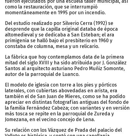
fueron ejecutados por una escuela taller municipal, así
como la restauración, que se interrumpió
momentáneamente en 1995 por un incendio.
Del estudio realizado por Silverio Cerra (1992) se
desprende que la capilla original databa de época
altomedieval y se dedicaba a San Esteban; el ara
primigenia se halló bajo el presbiterio en 1960 y
constaba de columna, mesa y un relicario.
La fábrica que hoy contemplamos data de la primera
mitad del siglo XVIII y ha sido atribuida por J. González
Santos al arquitecto asturiano Pedro Muñiz Somonte,
autor de la parroquial de Luanco.
El modelo de iglesia con torre a los pies y pórticos
laterales, con cubiertas abovedadas en arista, era
también el de San Juan de Mieres, como se ha podido
apreciar en distintas fotografías antiguas del fondo de
la familia Fernández Cabeza; con variantes y en versión
más tosca se repite en la parroquial de Zureda y
Jomezana, en el vecino concejo de Lena.
Su relación con los Vázquez de Prada del palacio del
Valleto es histórica, y contó con una capellanía