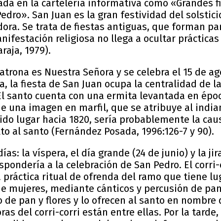
da en la cartelería informativa como «Grandes f
edro». San Juan es la gran festividad del solstic
ora. Se trata de fiestas antiguas, que forman par
ifestación religiosa no llega a ocultar prácticas
raja, 1979).
atrona es Nuestra Señora y se celebra el 15 de a
, la fiesta de San Juan ocupa la centralidad de l
. El santo cuenta con una ermita levantada en épo
de una imagen en marfil, que se atribuye al indi
nido lugar hacia 1820, sería probablemente la ca
lto al santo (Fernández Posada, 1996:126-7 y 90).
días: la víspera, el día grande (24 de junio) y la j
pondería a la celebración de San Pedro. El corri-
práctica ritual de ofrenda del ramo que tiene luga
 mujeres, mediante cánticos y percusión de pan
de pan y flores y lo ofrecen al santo en nombre d
as del corri-corri están entre ellas. Por la tarde,