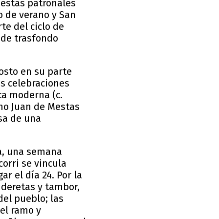
iestas patronales
io de verano y San
te del ciclo de
 de trasfondo
gosto en su parte
as celebraciones
ca moderna (c.
ano Juan de Mestas
usa de una
ira, una semana
corri se vincula
r el día 24. Por la
deretas y tambor,
el pueblo; las
 el ramo y