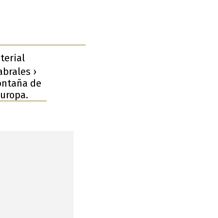
terial
abrales ›
Montaña de
Europa.