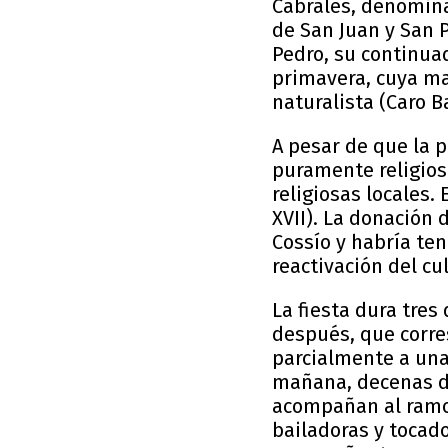
Cabrales, denomina
de San Juan y San P
Pedro, su continuad
primavera, cuya man
naturalista (Caro Ba
A pesar de que la p
puramente religiosa
religiosas locales
XVII). La donación 
Cossío y habría te
reactivación del cu
La fiesta dura tres 
después, que corres
parcialmente a una 
mañana, decenas de
acompañan al ramo 
bailadoras y tocador