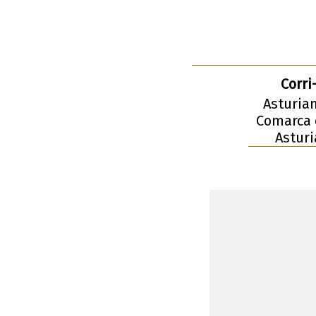
Corri
Asturian
Comarca d
Asturi