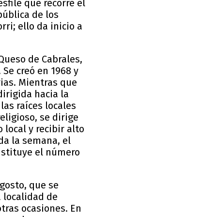
sfile que recorre el
pública de los
ri; ello da inicio a
 Queso de Cabrales,
 Se creó en 1968 y
rias. Mientras que
irigida hacia la
as raíces locales
ligioso, se dirige
local y recibir alto
da la semana, el
nstituye el número
gosto, que se
 localidad de
otras ocasiones. En