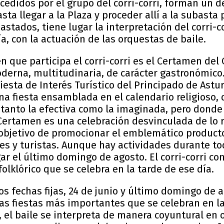
didos por el grupo del corri-corri, forman un de
sta llegar a la Plaza y proceder allí a la subasta 
stados, tiene lugar la interpretación del corri-cor
ía, con la actuación de las orquestas de baile.
n que participa el corri-corri es el Certamen del
derna, multitudinaria, de carácter gastronómico.
iesta de Interés Turístico del Principado de Astu
na fiesta ensamblada en el calendario religioso, d
tanto la efectiva como la imaginada, pero donde l
Certamen es una celebración desvinculada de lo re
 objetivo de promocionar el emblemático producto 
es y turistas. Aunque hay actividades durante to
ar el último domingo de agosto. El corri-corri co
folklórico que se celebra en la tarde de ese día.
s fechas fijas, 24 de junio y último domingo de a
as fiestas más importantes que se celebran en la
 el baile se interpreta de manera coyuntural en 