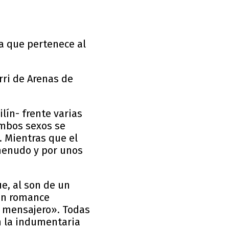
la que pertenece al
orri de Arenas de
lín- frente varias
ambos sexos se
. Mientras que el
 menudo y por unos
e, al son de un
un romance
o mensajero». Todas
n la indumentaria