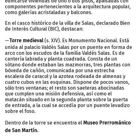
edificarse viviendas de uno o dos pisos, apaisadas con
componentes pertenecientes a la arquitectura popular,
como galerías acristaladas y balcones.
En el casco histórico de la villa de Salas, declarado Bien
de Interés Cultural (BIC), destacan:
—
Torre medieval
(s. XIV). Es Monumento Nacional. Está
unida al palacio Valdés Salas por un puente en forma de
arco con los escudos de la familia Valdés Salas. Es de
cantería labrada y planta cuadrada. Consta de un
sótano donde estaban las mazmorras, tres plantas con
bóveda de cañón, comunicada por una estrecha
escalera de caracol y la azotea rodeada de almenas y
cuatro cubos en las esquinas. Dispone de pocos vanos,
sólo tres ventanas; el resto son saeteras abocinadas
que cumplen una misión defensiva, así como el
matacán situado en la segunda planta sobre la puerta
de entrada, a la cual se accedía por un puente levadizo
sobre el foso.
Dentro de la torre se encuentra el
Museo Prerrománico
de San Martín.