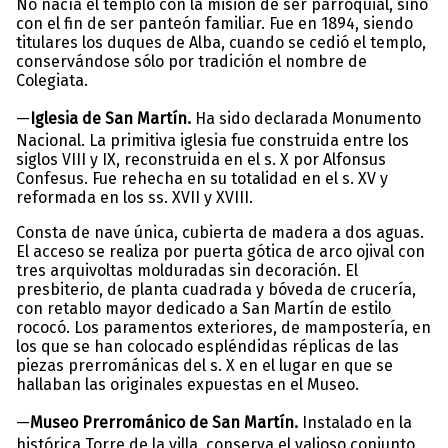
No nacía el templo con la misión de ser parroquial, sino
con el fin de ser panteón familiar. Fue en 1894, siendo
titulares los duques de Alba, cuando se cedió el templo,
conservándose sólo por tradición el nombre de
Colegiata.
—
Iglesia de San Martín.
Ha sido declarada Monumento
Nacional. La primitiva iglesia fue construida entre los
siglos VIII y IX, reconstruida en el s. X por Alfonsus
Confesus. Fue rehecha en su totalidad en el s. XV y
reformada en los ss. XVII y XVIII.
Consta de nave única, cubierta de madera a dos aguas.
El acceso se realiza por puerta gótica de arco ojival con
tres arquivoltas molduradas sin decoración. El
presbiterio, de planta cuadrada y bóveda de crucería,
con retablo mayor dedicado a San Martín de estilo
rococó. Los paramentos exteriores, de mampostería, en
los que se han colocado espléndidas réplicas de las
piezas prerrománicas del s. X en el lugar en que se
hallaban las originales expuestas en el Museo.
—
Museo Prerrománico de San Martín.
Instalado en la
histórica Torre de la villa, conserva el valioso conjunto