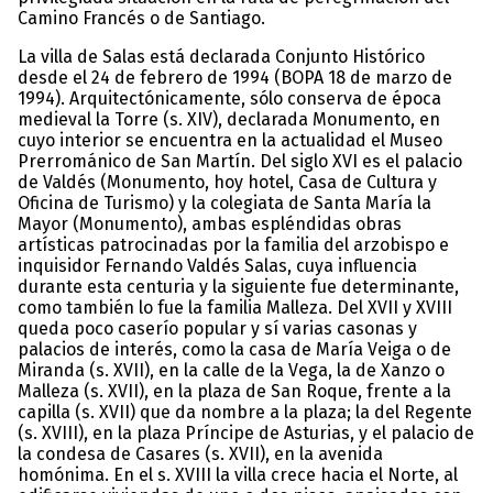
Camino Francés o de Santiago.
La villa de Salas está declarada Conjunto Histórico
desde el 24 de febrero de 1994 (BOPA 18 de marzo de
1994). Arquitectónicamente, sólo conserva de época
medieval la Torre (s. XIV), declarada Monumento, en
cuyo interior se encuentra en la actualidad el Museo
Prerrománico de San Martín. Del siglo XVI es el palacio
de Valdés (Monumento, hoy hotel, Casa de Cultura y
Oficina de Turismo) y la colegiata de Santa María la
Mayor (Monumento), ambas espléndidas obras
artísticas patrocinadas por la familia del arzobispo e
inquisidor Fernando Valdés Salas, cuya influencia
durante esta centuria y la siguiente fue determinante,
como también lo fue la familia Malleza. Del XVII y XVIII
queda poco caserío popular y sí varias casonas y
palacios de interés, como la casa de María Veiga o de
Miranda (s. XVII), en la calle de la Vega, la de Xanzo o
Malleza (s. XVII), en la plaza de San Roque, frente a la
capilla (s. XVII) que da nombre a la plaza; la del Regente
(s. XVIII), en la plaza Príncipe de Asturias, y el palacio de
la condesa de Casares (s. XVII), en la avenida
homónima. En el s. XVIII la villa crece hacia el Norte, al