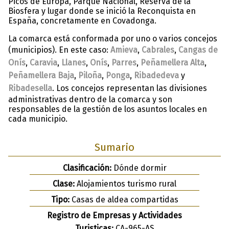
Picos de Europa, Parque Nacional, Reserva de la
Biosfera y lugar donde se inició la Reconquista en
España, concretamente en Covadonga.
La comarca está conformada por uno o varios concejos
(municipios). En este caso:
Amieva
,
Cabrales
,
Cangas de
Onís
,
Caravia
,
Llanes
,
Onís
,
Parres
,
Peñamellera Alta
,
Peñamellera Baja
,
Piloña
,
Ponga
,
Ribadedeva
y
Ribadesella
. Los concejos representan las divisiones
administrativas dentro de la comarca y son
responsables de la gestión de los asuntos locales en
cada municipio.
Sumario
Clasificación:
Dónde dormir
Clase:
Alojamientos turismo rural
Tipo:
Casas de aldea compartidas
Registro de Empresas y Actividades
Turisticas:
CA-965-AS