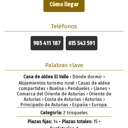
Cómo llegar
Teléfonos
985 411 187
615 543 591
Palabras clave
Casa de aldea El Valle
› Dónde dormir ›
Alojamientos turismo rural › Casas de aldea
compartidas › Buelna › Pendueles › Llanes ›
Comarca del Oriente de Asturias › Oriente de
Asturias › Costa de Asturias › Asturias ›
Principado de Asturias › España › Europa.
Categoría:
2 trisqueles
Plazas fijas:
14 •
Plazas totales:
15 •