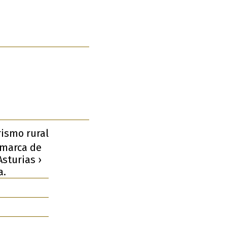
rismo rural
omarca de
sturias ›
a.