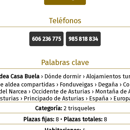
Teléfonos
606 236 775
985 818 834
Palabras clave
ldea Casa Buela
› Dónde dormir › Alojamientos tu
de aldea compartidas › Fonduveigas › Degaña › C
del Narcea › Occidente de Asturias › Montaña de A
sturias › Principado de Asturias › España › Europ
Categoría:
2 trisqueles
Plazas fijas:
8 •
Plazas totales:
8