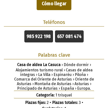
Cómo llegar
Teléfonos
985 922 198
657 081 474
Palabras clave
Casa de aldea La Casuca
› Dónde dormir ›
Alojamientos turismo rural › Casas de aldea
íntegras › La Villa › Espinaréu › Piloña ›
Comarca del Oriente de Asturias › Oriente de
Asturias › Montaña de Asturias › Asturias ›
Principado de Asturias › España › Europa.
Categoría:
1 trisquel
Plazas fijas:
2 •
Plazas totales:
3 •