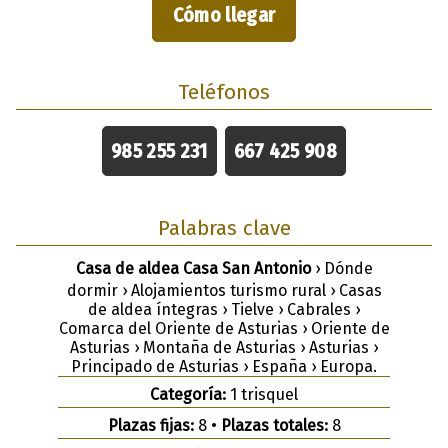
Cómo llegar
Teléfonos
985 255 231
667 425 908
Palabras clave
Casa de aldea Casa San Antonio
› Dónde
dormir › Alojamientos turismo rural › Casas
de aldea íntegras › Tielve › Cabrales ›
Comarca del Oriente de Asturias › Oriente de
Asturias › Montaña de Asturias › Asturias ›
Principado de Asturias › España › Europa.
Categoría:
1 trisquel
Plazas fijas:
8 •
Plazas totales:
8