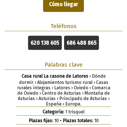
Cómo llegar
Teléfonos
620 138 605
686 488 865
Palabras clave
Casa rural La casona de Latores
› Dónde
dormir › Alojamientos turismo rural › Casas
rurales íntegras › Latores › Oviedo › Comarca
de Oviedo › Centro de Asturias › Montaña de
Asturias › Asturias › Principado de Asturias ›
España › Europa.
Categoría:
1 trisquel
Plazas fijas:
10 •
Plazas totales:
10