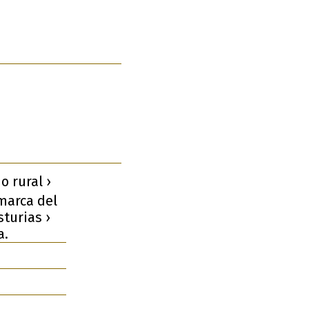
 rural ›
omarca del
turias ›
a.