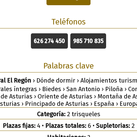
Teléfonos
626 274 450
985 710 835
Palabras clave
ral El Regón
› Dónde dormir › Alojamientos turismo
ales íntegras › Biedes › San Antonio › Piloña › C
 de Asturias › Oriente de Asturias › Montaña de As
sturias › Principado de Asturias › España › Europ
Categoría:
2 trisqueles
Plazas fijas:
4 •
Plazas totales:
6 •
Supletorias:
2