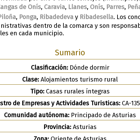
Cangas de Onís
,
Caravia
,
Llanes
,
Onís
,
Parres
,
Peña
Piloña
,
Ponga
,
Ribadedeva
y
Ribadesella
. Los con
inistrativas dentro de la comarca y son responsab
ales en cada municipio.
Sumario
Clasificación:
Dónde dormir
Clase:
Alojamientos turismo rural
Tipo:
Casas rurales íntegras
stro de Empresas y Actividades Turisticas:
CA-135
Comunidad autónoma:
Principado de Asturias
Provincia:
Asturias
Zona:
Oriente de Asturias