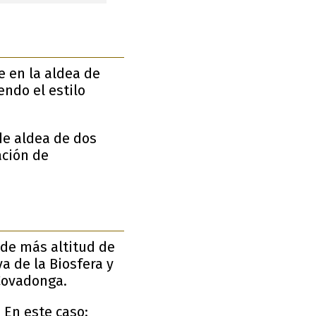
e en la aldea de
ndo el estilo
de aldea de dos
ación de
 de más altitud de
va de la Biosfera y
Covadonga.
 En este caso: