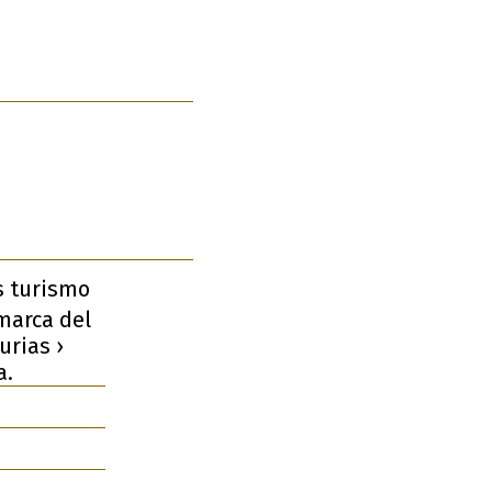
s turismo
omarca del
urias ›
a.