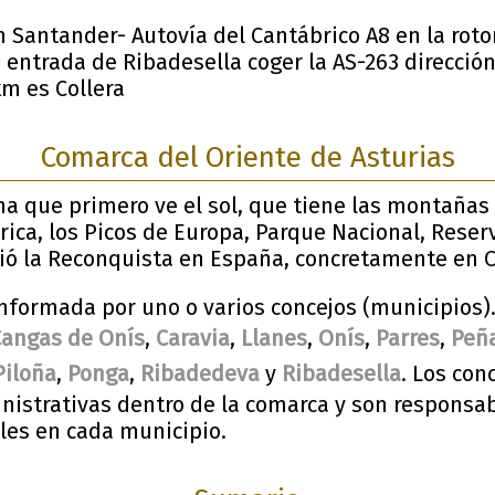
n Santander- Autovía del Cantábrico A8 en la roto
a entrada de Ribadesella coger la AS-263 dirección
km es Collera
Comarca del Oriente de Asturias
ana que primero ve el sol, que tiene las montañas
brica, los Picos de Europa, Parque Nacional, Reser
ció la Reconquista en España, concretamente en 
nformada por uno o varios concejos (municipios).
Cangas de Onís
,
Caravia
,
Llanes
,
Onís
,
Parres
,
Peña
Piloña
,
Ponga
,
Ribadedeva
y
Ribadesella
. Los con
inistrativas dentro de la comarca y son responsab
ales en cada municipio.