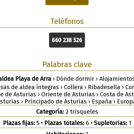
Teléfonos
660 238 526
Palabras clave
aldea Playa de Arra
› Dónde dormir › Alojamiento
asas de aldea íntegras › Collera › Ribadesella › C
e de Asturias › Oriente de Asturias › Costa de Ast
sturias › Principado de Asturias › España › Europ
Categoría:
2 trisqueles
Plazas fijas:
5 •
Plazas totales:
6 •
Supletorias:
1