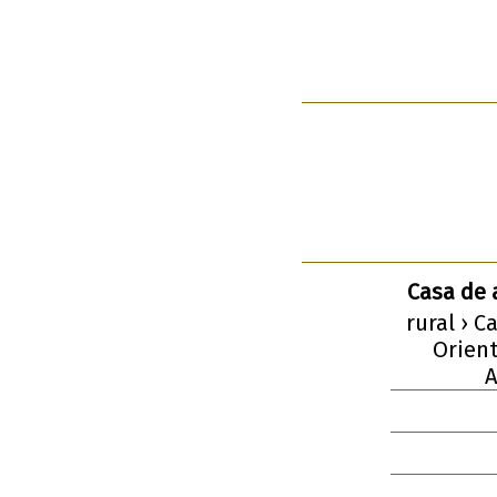
Casa de 
rural › C
Orient
A