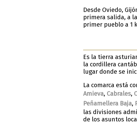
Desde Oviedo, Gijó
primera salida, a l
primer pueblo a 1 
Es la tierra asturi
la cordillera cantá
lugar donde se ini
La comarca está co
Amieva
,
Cabrales
,
Peñamellera Baja
,
las divisiones adm
de los asuntos loc