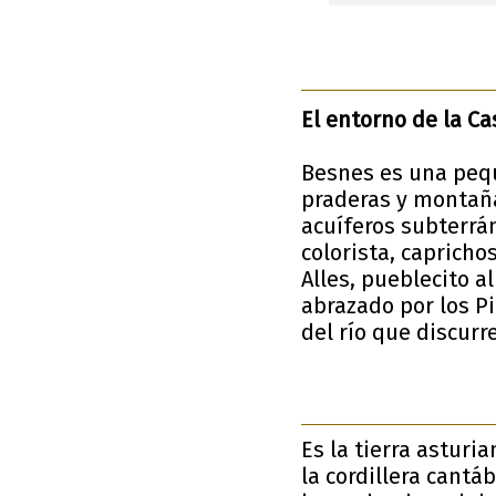
El entorno de la C
Besnes es una pequ
praderas y montaña
acuíferos subterrá
colorista, capricho
Alles, pueblecito 
abrazado por los Pi
del río que discurr
Es la tierra asturi
la cordillera cantá