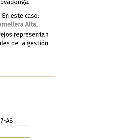
Covadonga.
 En este caso:
mellera Alta
,
cejos representan
les de la gestión
7-AS