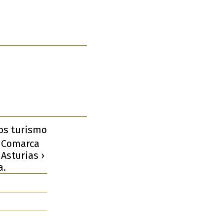
os turismo
› Comarca
Asturias ›
a.