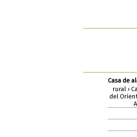
Casa de a
rural › 
del Orien
A