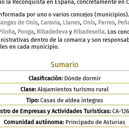
ció la Reconquista en España, concretamente en 
nformada por uno o varios concejos (municipios).
Cangas de Onís
,
Caravia
,
Llanes
,
Onís
,
Parres
,
Peña
Piloña
,
Ponga
,
Ribadedeva
y
Ribadesella
. Los con
inistrativas dentro de la comarca y son responsab
ales en cada municipio.
Sumario
Clasificación:
Dónde dormir
Clase:
Alojamientos turismo rural
Tipo:
Casas de aldea íntegras
stro de Empresas y Actividades Turisticas:
CA-126
Comunidad autónoma:
Principado de Asturias