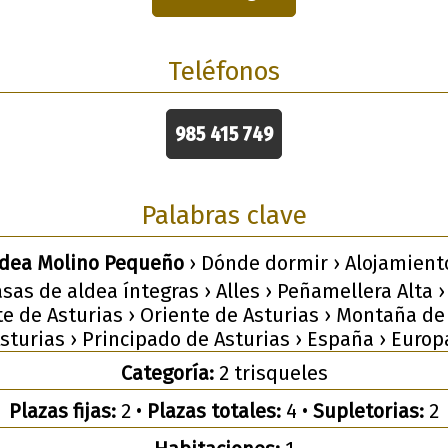
Teléfonos
985 415 749
Palabras clave
ldea Molino Pequeño
› Dónde dormir › Alojamient
Casas de aldea íntegras › Alles › Peñamellera Alta 
te de Asturias › Oriente de Asturias › Montaña de 
sturias › Principado de Asturias › España › Europ
Categoría:
2 trisqueles
Plazas fijas:
2 •
Plazas totales:
4 •
Supletorias:
2