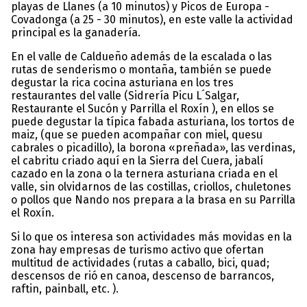
playas de Llanes (a 10 minutos) y Picos de Europa -
Covadonga (a 25 - 30 minutos), en este valle la actividad
principal es la ganadería.
En el valle de Caldueño además de la escalada o las
rutas de senderismo o montaña, también se puede
degustar la rica cocina asturiana en los tres
restaurantes del valle (Sidrería Picu L´Salgar,
Restaurante el Sucón y Parrilla el Roxín ), en ellos se
puede degustar la típica fabada asturiana, los tortos de
maiz, (que se pueden acompañar con miel, quesu
cabrales o picadillo), la borona «preñada», las verdinas,
el cabritu criado aquí en la Sierra del Cuera, jabalí
cazado en la zona o la ternera asturiana criada en el
valle, sin olvidarnos de las costillas, criollos, chuletones
o pollos que Nando nos prepara a la brasa en su Parrilla
el Roxín.
Si lo que os interesa son actividades más movidas en la
zona hay empresas de turismo activo que ofertan
multitud de actividades (rutas a caballo, bici, quad;
descensos de rió en canoa, descenso de barrancos,
raftin, painball, etc. ).