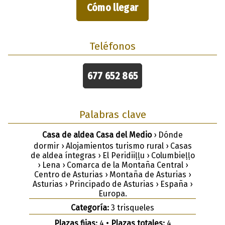
Cómo llegar
Teléfonos
677 652 865
Palabras clave
Casa de aldea Casa del Medio
› Dónde
dormir › Alojamientos turismo rural › Casas
de aldea íntegras › El Peridiiḷḷu › Columbieḷḷo
› Lena › Comarca de la Montaña Central ›
Centro de Asturias › Montaña de Asturias ›
Asturias › Principado de Asturias › España ›
Europa.
Categoría:
3 trisqueles
Plazas fijas:
4 •
Plazas totales:
4