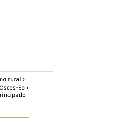
o rural ›
 Oscos-Eo ›
Principado