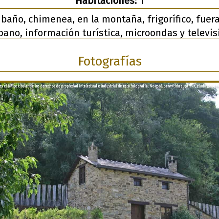
Habitaciones:
1
baño, chimenea, en la montaña, frigorífico, fuera
bano, información turística, microondas y televis
Fotografías