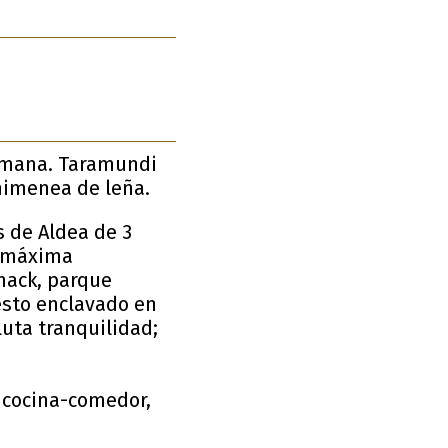
semana. Taramundi
himenea de leña.
 de Aldea de 3
 (máxima
snack, parque
 esto enclavado en
luta tranquilidad;
 cocina-comedor,