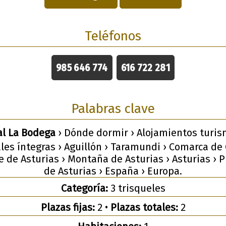
Teléfonos
985 646 774
616 722 281
Palabras clave
al La Bodega
› Dónde dormir › Alojamientos turism
les íntegras › Aguillón › Taramundi › Comarca de
 de Asturias › Montaña de Asturias › Asturias › 
de Asturias › España › Europa.
Categoría:
3 trisqueles
Plazas fijas:
2 •
Plazas totales:
2