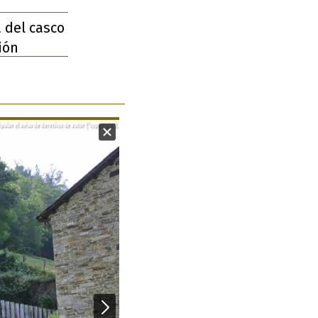
 del casco
ión