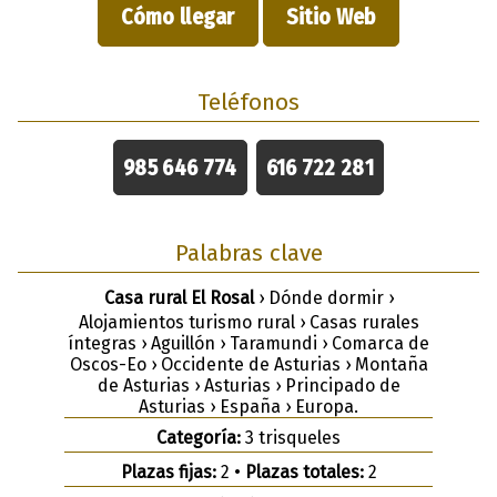
Cómo llegar
Sitio Web
Teléfonos
985 646 774
616 722 281
Palabras clave
Casa rural El Rosal
› Dónde dormir ›
Alojamientos turismo rural › Casas rurales
íntegras › Aguillón › Taramundi › Comarca de
Oscos-Eo › Occidente de Asturias › Montaña
de Asturias › Asturias › Principado de
Asturias › España › Europa.
Categoría:
3 trisqueles
Plazas fijas:
2 •
Plazas totales:
2