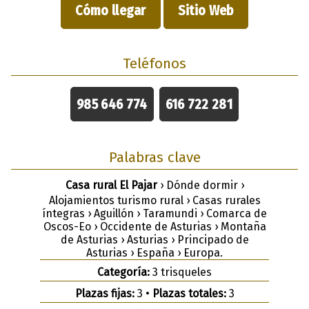
Cómo llegar
Sitio Web
Teléfonos
985 646 774
616 722 281
Palabras clave
Casa rural El Pajar
› Dónde dormir ›
Alojamientos turismo rural › Casas rurales
íntegras › Aguillón › Taramundi › Comarca de
Oscos-Eo › Occidente de Asturias › Montaña
de Asturias › Asturias › Principado de
Asturias › España › Europa.
Categoría:
3 trisqueles
Plazas fijas:
3 •
Plazas totales:
3