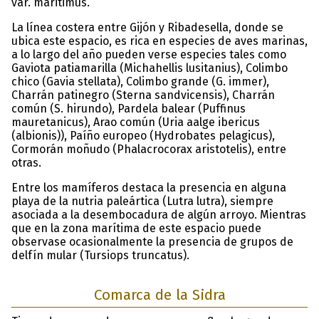
var. maritimus.
La línea costera entre Gijón y Ribadesella, donde se
ubica este espacio, es rica en especies de aves marinas,
a lo largo del año pueden verse especies tales como
Gaviota patiamarilla (Michahellis lusitanius), Colimbo
chico (Gavia stellata), Colimbo grande (G. immer),
Charrán patinegro (Sterna sandvicensis), Charrán
común (S. hirundo), Pardela balear (Puffinus
mauretanicus), Arao común (Uria aalge ibericus
(albionis)), Paíño europeo (Hydrobates pelagicus),
Cormorán moñudo (Phalacrocorax aristotelis), entre
otras.
Entre los mamíferos destaca la presencia en alguna
playa de la nutria paleártica (Lutra lutra), siempre
asociada a la desembocadura de algún arroyo. Mientras
que en la zona marítima de este espacio puede
observase ocasionalmente la presencia de grupos de
delfín mular (Tursiops truncatus).
Comarca de la Sidra