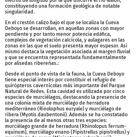
metros de longitud por la que discurre el río Nalón,
constituyendo una formación geológica de notable
singularidad.
En el crestón calizo bajo el que se localiza la Cueva
Deboyo se desarrollan, en aquellas zonas con mayor
pendiente y por tanto menor potencia edáfica,
complejos de vegetación calcícola, y aulagares en las
zonas en las que el suelo presenta mayor espesor. Así
mismo destaca la vegetación asociada al margen fluvial
y que se encuentra representada fundamentalmente
por alisedas ribereñas.:
Desde el punto de vista de la fauna, la Cueva Deboyo
tiene especial interés por constituir el refugio de
quirópteros cavernícolas más importante del Parque
Natural de Redes. Esta cavidad es utilizada por cinco
especies de murciélagos, destacando la presencia de
una colonia mixta de murciélago de herradura
mediterráneo (Rinolophus euryale) y murciélago de
ribera (Myotis daubentonii). Además se ha constatado
la presencia de al menos otras tres especies:
murciélago grande de herradura (Rhinolopus ferrum-
equinum), murciélago enano (Pipistrellus pipistrellus) y