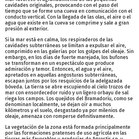
cavidades originales, provocando con el paso del
tiempo que se forme una cueva en comunicación con el
conducto vertical. Con la llegada de las olas, el aire o el
agua que existe en la cueva se comprime y sale a gran
presión al exterior.
Si la mar está en calma, los respiraderos de las
cavidades subterráneas se limitan a expulsar el aire,
comprimido en las galerías por los golpes del oleaje. Sin
embargo, en los días de fuerte marejada, los bufones
se transforman en un espectáculo que produce
admiración y temor. Entonces, el agua y el aire,
apretados en aquellas angosturas subterráneas,
escapan juntos por los resquicios de la adelgazada
bóveda. La tierra se abre escupiendo al cielo trozos de
mar con ensordecedor ruido y un ligero orbayu de sal
riega los campos. Los quejidos del Bramadoriu, como se
denominan localmente, se dejan oír a muchos
kilómetros y el suelo, desgastado ya por milenios de
oleaje, amenaza con romperse definitivamente.
La vegetación de la zona está formada principalmente
por las formaciones pratenses de uso agrícola en las
tierras más favorables y praderías de Agrostis sp. y