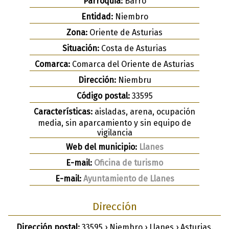
Parroquia:
Barro
Entidad:
Niembro
Zona:
Oriente de Asturias
Situación:
Costa de Asturias
Comarca:
Comarca del Oriente de Asturias
Dirección:
Niembru
Código postal:
33595
Características:
aisladas, arena, ocupación
media, sin aparcamiento y sin equipo de
vigilancia
Web del municipio:
Llanes
E-mail:
Oficina de turismo
E-mail:
Ayuntamiento de Llanes
Dirección
Dirección postal:
33595 › Niembro › Llanes › Asturias.