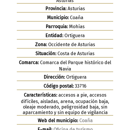
Asturias
Provincia:
Asturias
Municipio:
Coaña
Parroquia:
Mohías
Entidad:
Ortiguera
Zona:
Occidente de Asturias
Situación:
Costa de Asturias
Comarca:
Comarca del Parque histórico del
Navia
Dirección:
Ortiguera
Código postal:
33716
Características:
accesos a pie, accesos
difíciles, aisladas, arena, ocupación baja,
oleaje moderado, peligrosidad baja, sin
aparcamiento y sin equipo de vigilancia
Web del municipio:
Coaña
E-mail:
Oficina de turismo